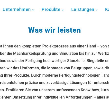
Unternehmen
Produkte
Leistungen
K
Was wir leisten
et Ihnen den kompletten Projektprozess aus einer Hand – von d
ber die Machbarkeitsprüfung und Simulation bis hin zur Werk
u sowie der Fertigung hochwertiger Stanzteile, Biegeteile und
en wir das Umformen, die Montage von Baugruppen sowie di
 Ihrer Produkte. Durch moderne Fertigungstechnologien, lan
rds entstehen präzise und zuverlässige Lösungen für untersc
gen. Profitieren Sie von unserem umfassenden Know-how, kur
izienten Umsetzung Ihrer individuellen Anforderungen – alles a