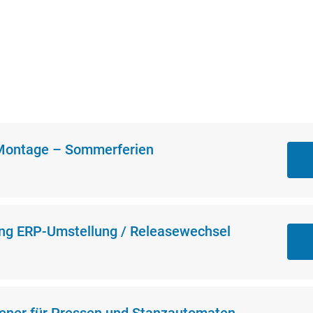
 Montage – Sommerferien
ung ERP-Umstellung / Releasewechsel
ener für Pressen und Stanzautomaten