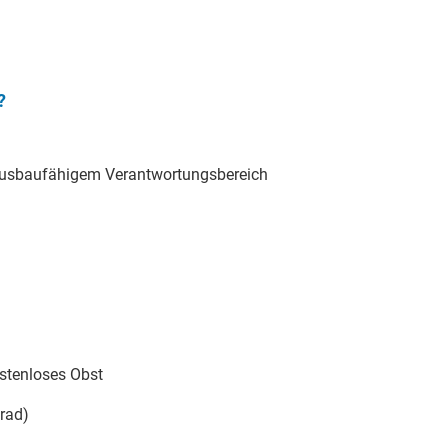
?
it ausbaufähigem Verantwortungsbereich
stenloses Obst
brad)